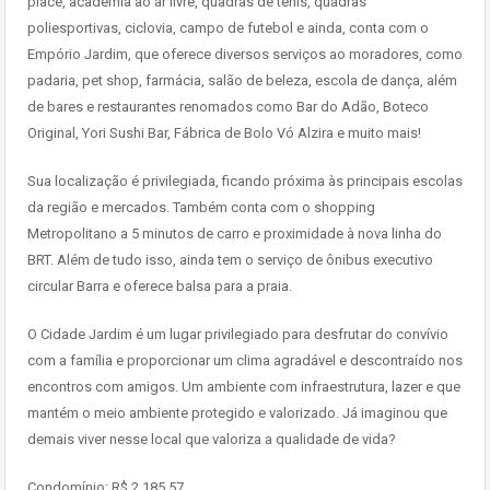
place, academia ao ar livre, quadras de tênis, quadras
poliesportivas, ciclovia, campo de futebol e ainda, conta com o
Empório Jardim, que oferece diversos serviços ao moradores, como
padaria, pet shop, farmácia, salão de beleza, escola de dança, além
de bares e restaurantes renomados como Bar do Adão, Boteco
Original, Yori Sushi Bar, Fábrica de Bolo Vó Alzira e muito mais!
Sua localização é privilegiada, ficando próxima às principais escolas
da região e mercados. Também conta com o shopping
Metropolitano a 5 minutos de carro e proximidade à nova linha do
BRT. Além de tudo isso, ainda tem o serviço de ônibus executivo
circular Barra e oferece balsa para a praia.
O Cidade Jardim é um lugar privilegiado para desfrutar do convívio
com a família e proporcionar um clima agradável e descontraído nos
encontros com amigos. Um ambiente com infraestrutura, lazer e que
mantém o meio ambiente protegido e valorizado. Já imaginou que
demais viver nesse local que valoriza a qualidade de vida?
Condomínio: R$ 2.185,57