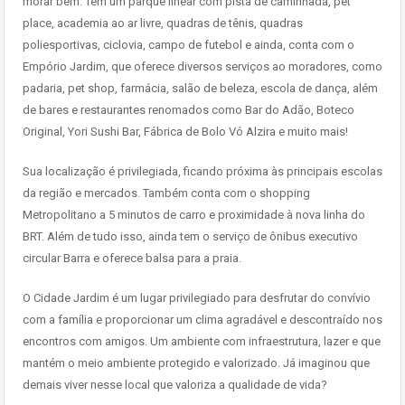
morar bem. Tem um parque linear com pista de caminhada, pet
place, academia ao ar livre, quadras de tênis, quadras
poliesportivas, ciclovia, campo de futebol e ainda, conta com o
Empório Jardim, que oferece diversos serviços ao moradores, como
padaria, pet shop, farmácia, salão de beleza, escola de dança, além
de bares e restaurantes renomados como Bar do Adão, Boteco
Original, Yori Sushi Bar, Fábrica de Bolo Vó Alzira e muito mais!
Sua localização é privilegiada, ficando próxima às principais escolas
da região e mercados. Também conta com o shopping
Metropolitano a 5 minutos de carro e proximidade à nova linha do
BRT. Além de tudo isso, ainda tem o serviço de ônibus executivo
circular Barra e oferece balsa para a praia.
O Cidade Jardim é um lugar privilegiado para desfrutar do convívio
com a família e proporcionar um clima agradável e descontraído nos
encontros com amigos. Um ambiente com infraestrutura, lazer e que
mantém o meio ambiente protegido e valorizado. Já imaginou que
demais viver nesse local que valoriza a qualidade de vida?