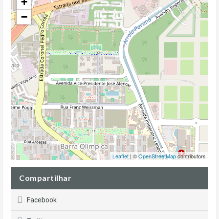
+
−
Leaflet
| ©
OpenStreetMap
contributors
Compartilhar
Facebook