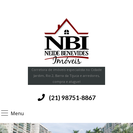
Corretora de imóveis especialista no Cidade
Jardim, Rio 2, Barra da Tijuca e arredores,
compra e aluguel
(21) 98751-8867
Menu