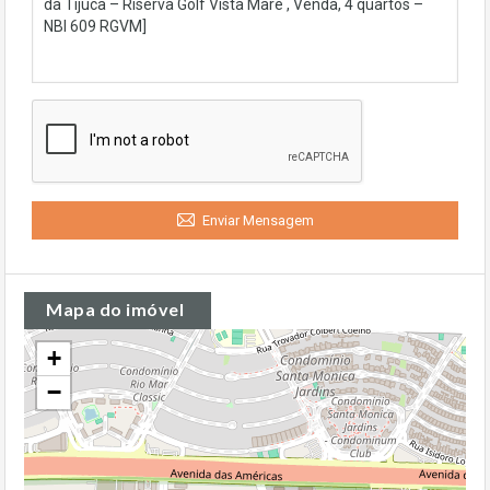
Enviar Mensagem
Mapa do imóvel
+
−