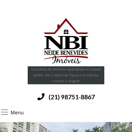
Corretora de imóveis especialista no Cidade
Jardim, Rio 2, Barra da Tijuca e arredores,
compra e aluguel
(21) 98751-8867
Menu