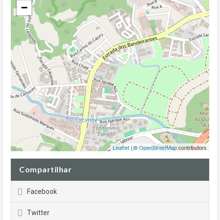
−
Leaflet
| ©
OpenStreetMap
contributors
Compartilhar
Facebook
Twitter