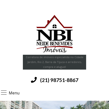
Corretora de imóveis especialista no Cidade
Jardim, Rio 2, Barra da Tijuca e arredores,
compra e aluguel
(21) 98751-8867
Menu