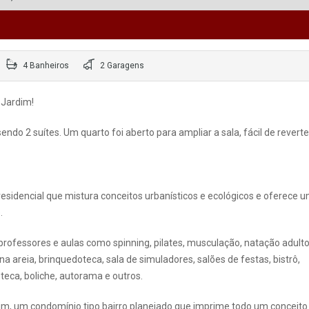
4 Banheiros
2 Garagens
 Jardim!
do 2 suítes. Um quarto foi aberto para ampliar a sala, fácil de reverte
sidencial que mistura conceitos urbanísticos e ecológicos e oferece 
.
professores e aulas como spinning, pilates, musculação, natação adulto
 na areia, brinquedoteca, sala de simuladores, salões de festas, bistrô,
ioteca, boliche, autorama e outros.
m, um condomínio tipo bairro planejado que imprime todo um conceito