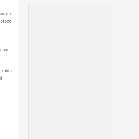
, como
Boteco
utivo
traído
Já