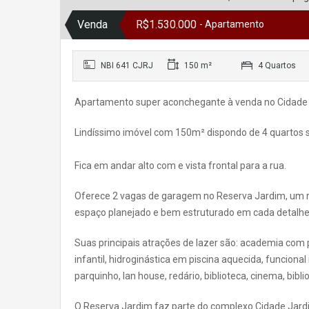
Venda
R$1.530.000
- Apartamento
NBI 641 CJRJ
150 m²
4 Quartos
Apartamento super aconchegante à venda no Cidade
Lindíssimo imóvel com 150m² dispondo de 4 quartos sen
Fica em andar alto com e vista frontal para a rua.
Oferece 2 vagas de garagem no Reserva Jardim, um re
espaço planejado e bem estruturado em cada detalhe
Suas principais atrações de lazer são: academia com 
infantil, hidroginástica em piscina aquecida, funcional
parquinho, lan house, redário, biblioteca, cinema, bibl
O Reserva Jardim faz parte do complexo Cidade Jardi