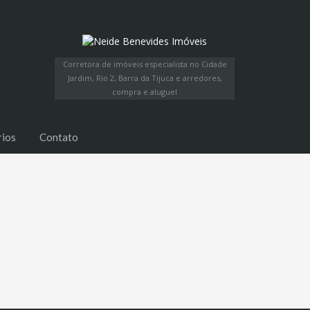
Corretora de imóveis especialista no Cidade
Jardim, Rio 2, Barra da Tijuca e arredores,
compra e aluguel
rios
Contato