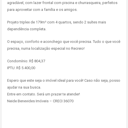
agradável, com lazer frontal com piscina e churrasqueira, perfeitos
para aproveitar com a família e os amigos.
Projeto triplex de 179m² com 4 quartos, sendo 2 suítes mais
dependência completa.
O espaço, conforto e aconchego que você precisa. Tudo o que você
precisa, numa localização especial no Recreio!
Condomínio: R$ 804,37
IPTU: R$ 5.400,00
Espero que este seja o imóvel ideal para você! Caso não seja, posso
ajudar na sua busca.
Entre em contato. Será um prazer te atender!
Neide Benevides Imóveis – CRECI 36070