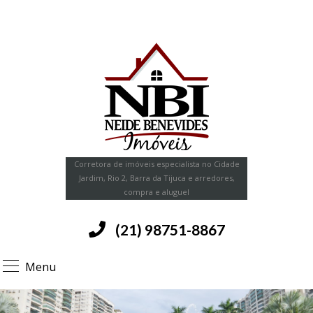
Corretora de imóveis especialista no Cidade
Jardim, Rio 2, Barra da Tijuca e arredores,
compra e aluguel
(21) 98751-8867
Menu