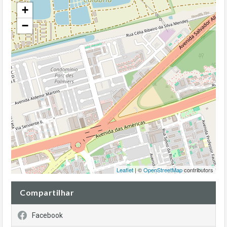
+
−
Leaflet
| ©
OpenStreetMap
contributors
Compartilhar
Facebook