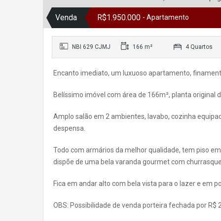
Venda
R$1.950.000
- Apartamento
NBI 629 CJMJ
166 m²
4 Quartos
Encanto imediato, um luxuoso apartamento, finament
Belíssimo imóvel com área de 166m², planta original d
Amplo salão em 2 ambientes, lavabo, cozinha equipad
despensa.
Todo com armários da melhor qualidade, tem piso em 
dispõe de uma bela varanda gourmet com churrasqueir
Fica em andar alto com bela vista para o lazer e em p
OBS: Possibilidade de venda porteira fechada por R$ 