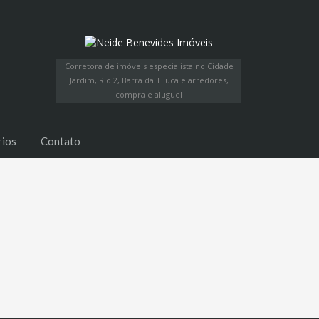
Corretora de imóveis especialista no Cidade
Jardim, Rio 2, Barra da Tijuca e arredores,
compra e aluguel
rios
Contato