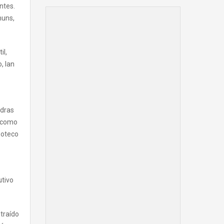
ntes.
muns,
il,
, lan
adras
, como
Boteco
utivo
traído