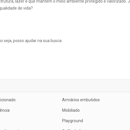
rutura, lazer e que mantém o meio ambiente protegido e valorizado. 
qualidade de vida?
ão seja, posso ajudar na sua busca.
icionado
Armários embutidos
ência
Mobiliado
Playground