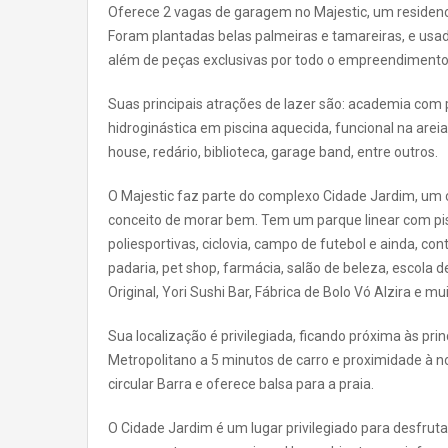
Oferece 2 vagas de garagem no Majestic, um residenci
Foram plantadas belas palmeiras e tamareiras, e usad
além de peças exclusivas por todo o empreendimento
Suas principais atrações de lazer são: academia com 
hidroginástica em piscina aquecida, funcional na areia
house, redário, biblioteca, garage band, entre outros.
O Majestic faz parte do complexo Cidade Jardim, um 
conceito de morar bem. Tem um parque linear com pist
poliesportivas, ciclovia, campo de futebol e ainda, 
padaria, pet shop, farmácia, salão de beleza, escol
Original, Yori Sushi Bar, Fábrica de Bolo Vó Alzira e mu
Sua localização é privilegiada, ficando próxima às p
Metropolitano a 5 minutos de carro e proximidade à no
circular Barra e oferece balsa para a praia.
O Cidade Jardim é um lugar privilegiado para desfruta