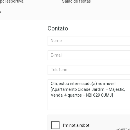
poliesportiva
Salão de festas
a
Contato