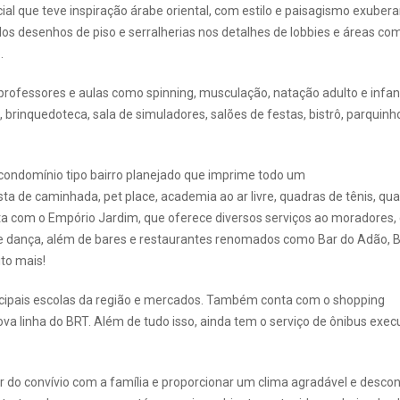
al que teve inspiração árabe oriental, com estilo e paisagismo exubera
os desenhos de piso e serralherias nos detalhes de lobbies e áreas co
.
professores e aulas como spinning, musculação, natação adulto e infant
, brinquedoteca, sala de simuladores, salões de festas, bistrô, parquinho
condomínio tipo bairro planejado que imprime todo um
a de caminhada, pet place, academia ao ar livre, quadras de tênis, qu
conta com o Empório Jardim, que oferece diversos serviços ao moradores
a de dança, além de bares e restaurantes renomados como Bar do Adão, 
ito mais!
rincipais escolas da região e mercados. Também conta com o shopping
va linha do BRT. Além de tudo isso, ainda tem o serviço de ônibus exec
r do convívio com a família e proporcionar um clima agradável e descon