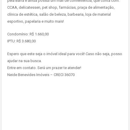
pela Barra e ainda possui um mall de conveniência, que conta com:
CCAA, delicatessen, pet shop, farmácias, praça de alimentação,
clínica de estética, salão de beleza, barbearia, loja de material
esportivo, papelaria e muito mais!
Condomínio: R$ 1.660,00
IPTU: R$ 3.680,00
Espero que este seja o imóvel ideal para você! Caso não seja, posso
ajudar na sua busca.
Entre em contato. Será um prazer te atender!
Neide Benevides Imóveis – CRECI 36070