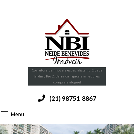
Corretora de imóveis especialista no Cidade
Jardim, Rio 2, Barra da Tijuca e arredores,
compra e aluguel
(21) 98751-8867
Menu