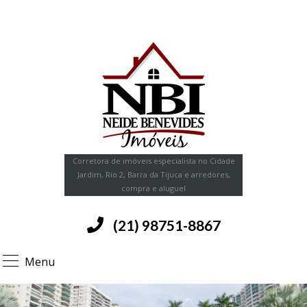
Corretora de imóveis especialista no Cidade
Jardim, Rio 2, Barra da Tijuca e arredores,
compra e aluguel
(21) 98751-8867
Menu