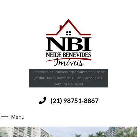
Corretora de imóveis especialista no Cidade
Jardim, Rio 2, Barra da Tijuca e arredores,
compra e aluguel
(21) 98751-8867
Menu