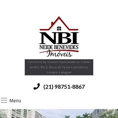
Corretora de imóveis especialista no Cidade
Jardim, Rio 2, Barra da Tijuca e arredores,
compra e aluguel
(21) 98751-8867
Menu