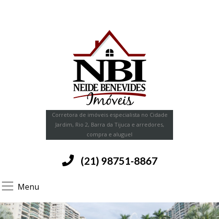
Corretora de imóveis especialista no Cidade
Jardim, Rio 2, Barra da Tijuca e arredores,
compra e aluguel
(21) 98751-8867
Menu